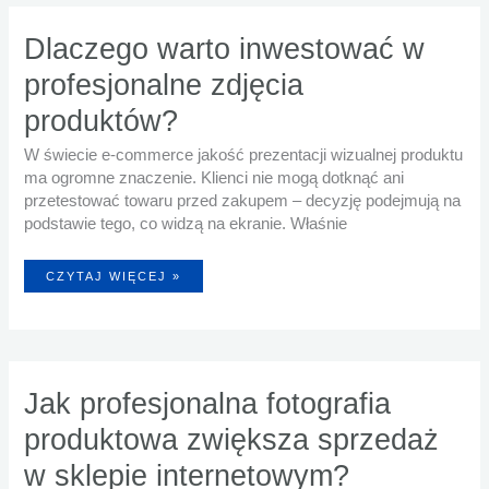
W
SKLEPIE
INTERNETOWYM?
Dlaczego warto inwestować w
profesjonalne zdjęcia
produktów?
W świecie e-commerce jakość prezentacji wizualnej produktu
ma ogromne znaczenie. Klienci nie mogą dotknąć ani
przetestować towaru przed zakupem – decyzję podejmują na
podstawie tego, co widzą na ekranie. Właśnie
DLACZEGO
CZYTAJ WIĘCEJ »
WARTO
INWESTOWAĆ
W
PROFESJONALNE
ZDJĘCIA
PRODUKTÓW?
Jak profesjonalna fotografia
produktowa zwiększa sprzedaż
w sklepie internetowym?