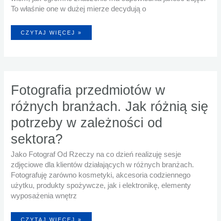
To właśnie one w dużej mierze decydują o
JAK
CZYTAJ WIĘCEJ »
WYKORZYSTAĆ
ZDJĘCIA
PRODUKTÓW
W
SOCIAL
MEDIACH,
ABY
PRZYCIĄGNĄĆ
KLIENTÓW?
Fotografia przedmiotów w
różnych branżach. Jak różnią się
potrzeby w zależności od
sektora?
Jako Fotograf Od Rzeczy na co dzień realizuję sesje
zdjęciowe dla klientów działających w różnych branżach.
Fotografuję zarówno kosmetyki, akcesoria codziennego
użytku, produkty spożywcze, jak i elektronikę, elementy
wyposażenia wnętrz
FOTOGRAFIA
CZYTAJ WIĘCEJ »