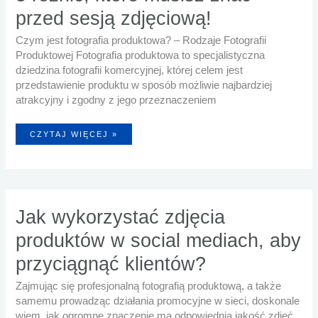
przed sesją zdjęciową!
Czym jest fotografia produktowa? – Rodzaje Fotografii
Produktowej Fotografia produktowa to specjalistyczna
dziedzina fotografii komercyjnej, której celem jest
przedstawienie produktu w sposób możliwie najbardziej
atrakcyjny i zgodny z jego przeznaczeniem
RODZAJE
CZYTAJ WIĘCEJ »
FOTOGRAFII
PRODUKTOWEJ
–
5
RÓŻNIC,
KTÓRE
MUSISZ
ZNAĆ
PRZED
SESJĄ
Jak wykorzystać zdjęcia
ZDJĘCIOWĄ!
produktów w social mediach, aby
przyciągnąć klientów?
Zajmując się profesjonalną fotografią produktową, a także
samemu prowadząc działania promocyjne w sieci, doskonale
wiem, jak ogromne znaczenie ma odpowiednia jakość zdjęć.