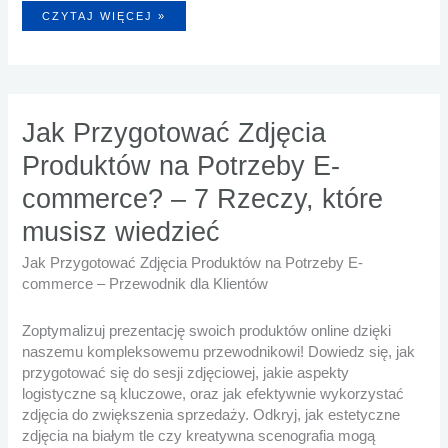
JAK
CZYTAJ WIĘCEJ »
PRZYGOTOWAĆ
PRODUKT
DO
SESJI
ZDJĘCIOWEJ?
PORADNIK
Jak Przygotować Zdjęcia
Produktów na Potrzeby E-
commerce? – 7 Rzeczy, które
musisz wiedzieć
Jak Przygotować Zdjęcia Produktów na Potrzeby E-
commerce – Przewodnik dla Klientów
Zoptymalizuj prezentację swoich produktów online dzięki
naszemu kompleksowemu przewodnikowi! Dowiedz się, jak
przygotować się do sesji zdjęciowej, jakie aspekty
logistyczne są kluczowe, oraz jak efektywnie wykorzystać
zdjęcia do zwiększenia sprzedaży. Odkryj, jak estetyczne
zdjęcia na białym tle czy kreatywna scenografia mogą