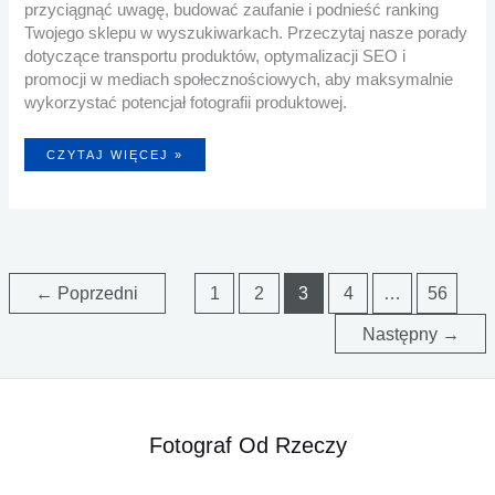
przyciągnąć uwagę, budować zaufanie i podnieść ranking
Twojego sklepu w wyszukiwarkach. Przeczytaj nasze porady
dotyczące transportu produktów, optymalizacji SEO i
promocji w mediach społecznościowych, aby maksymalnie
wykorzystać potencjał fotografii produktowej.
JAK
CZYTAJ WIĘCEJ »
PRZYGOTOWAĆ
ZDJĘCIA
PRODUKTÓW
NA
POTRZEBY
E-
COMMERCE?
–
7
RZECZY,
KTÓRE
MUSISZ
←
Poprzedni
1
2
3
4
…
56
WIEDZIEĆ
Następny
→
Fotograf Od Rzeczy