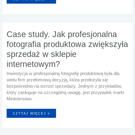
PRZEDMIOTÓW
W
RÓŻNYCH
BRANŻACH.
JAK
RÓŻNIĄ
SIĘ
POTRZEBY
W
ZALEŻNOŚCI
Case study. Jak profesjonalna
OD
SEKTORA?
fotografia produktowa zwiększyła
sprzedaż w sklepie
internetowym?
Inwestycja w profesjonalną fotografię produktową była dla
wielu firm przełomową decyzją, która przełożyła się
bezpośrednio na wzrost sprzedaży. Jednym z przykładów,
który zasługuje na szczególną uwagę, jest przypadek marki
Ministerstwo
CASE
CZYTAJ WIĘCEJ »
STUDY.
JAK
PROFESJONALNA
FOTOGRAFIA
PRODUKTOWA
ZWIĘKSZYŁA
SPRZEDAŻ