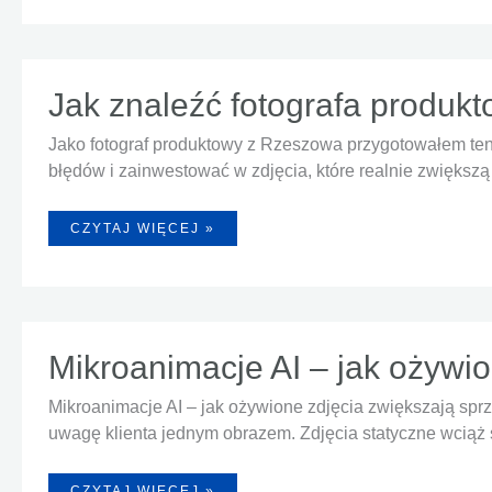
DO
ALLEGRO,
ŻEBY
PRODUKTY
SIĘ
SPRZEDAWAŁY?
Jak znaleźć fotografa produk
Jako fotograf produktowy z Rzeszowa przygotowałem ten 
błędów i zainwestować w zdjęcia, które realnie zwiększ
JAK
CZYTAJ WIĘCEJ »
ZNALEŹĆ
FOTOGRAFA
PRODUKTOWEGO
W
RZESZOWIE?
7
WSKAZÓWEK
DLA
FIRM
Mikroanimacje AI – jak ożywi
Z
PODKARPACIA
Mikroanimacje AI – jak ożywione zdjęcia zwiększają spr
uwagę klienta jednym obrazem. Zdjęcia statyczne wcią
MIKROANIMACJE
CZYTAJ WIĘCEJ »