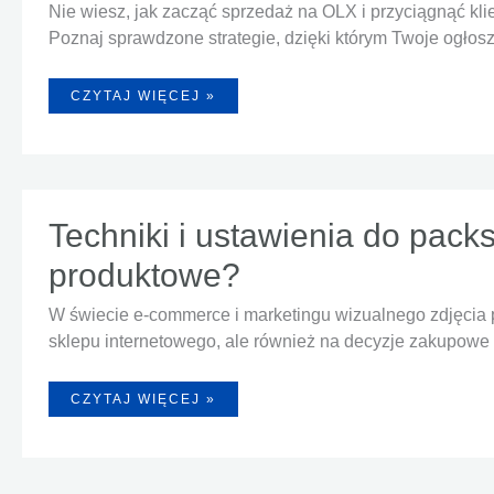
Nie wiesz, jak zacząć sprzedaż na OLX i przyciągnąć kl
Poznaj sprawdzone strategie, dzięki którym Twoje ogłosz
JAK
CZYTAJ WIĘCEJ »
SKUTECZNIE
SPRZEDAWAĆ
NA
OLX?
PRAKTYCZNY
PORADNIK
DLA
E-
COMMERCE
Techniki i ustawienia do pack
[2025]
produktowe?
W świecie e-commerce i marketingu wizualnego zdjęcia pr
sklepu internetowego, ale również na decyzje zakupowe 
TECHNIKI
CZYTAJ WIĘCEJ »
I
USTAWIENIA
DO
PACKSHOTÓW
KOSMETYKÓW
–
JAK