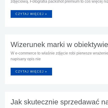
zdjęciową. Fotografia packshot premium to coś więcej ni
JAK
CZYTAJ WIĘCEJ »
PRZYGOTOWAĆ
PRODUKT
DO
PACKSHOT
PREMIUM
—
PORADY
LOGISTYCZNE
I
Wizerunek marki w obiektywie 
ESTETYCZNE
W e-commerce to właśnie zdjęcie robi pierwsze wrażenie —
napisany opis nie
WIZERUNEK
CZYTAJ WIĘCEJ »
MARKI
W
OBIEKTYWIE
–
JAK
PROFESJONALNA
FOTOGRAFIA
BUDUJE
ZAUFANIE
Jak skutecznie sprzedawać n