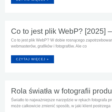
AI
–
JAK
OŻYWIONE
ZDJĘCIA
ZWIĘKSZAJĄ
SPRZEDAŻ
W
E-
Co to jest plik WebP? [2025] 
COMMERCE?
Co to jest plik WebP? W dobie rosnącego zapotrzebowani
webmasterów, grafików i fotografów. Ale co
CO
CZYTAJ WIĘCEJ »
TO
JEST
PLIK
WEBP?
[2025]
–
NOWOCZESNY
FORMAT
OBRAZU,
Rola światła w fotografii prod
KTÓRY
PRZYSPIESZA
TWOJĄ
STRONĘ!
Światło to najważniejsze narzędzie w rękach fotografa p
może całkowicie zmienić sposób, w jaki klient postrzega