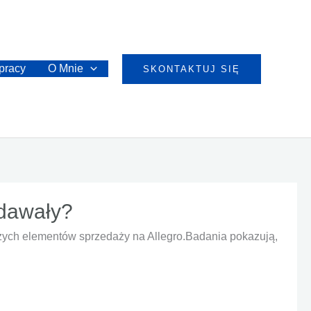
pracy
O Mnie
SKONTAKTUJ SIĘ
edawały?
szych elementów sprzedaży na Allegro.Badania pokazują,