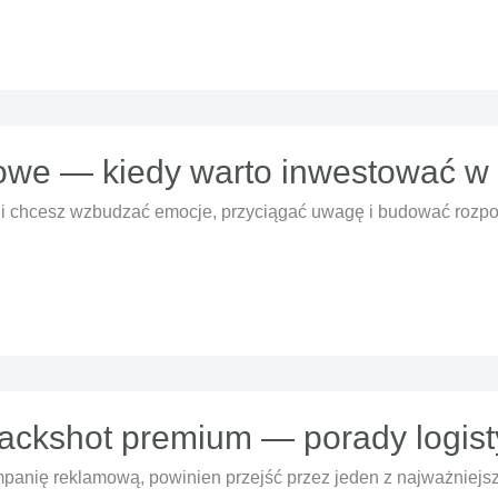
owe — kiedy warto inwestować w
śli chcesz wzbudzać emocje, przyciągać uwagę i budować rozp
ackshot premium — porady logist
ampanię reklamową, powinien przejść przez jeden z najważniej