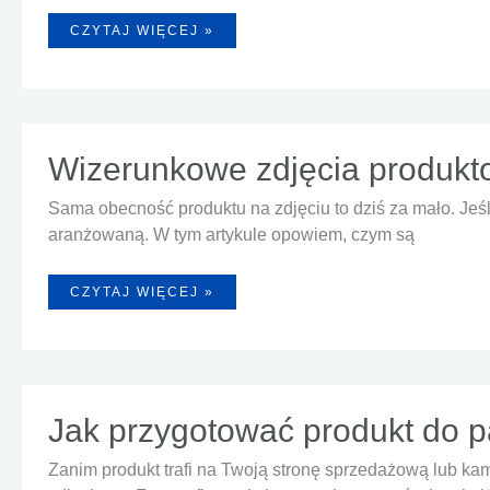
ROLA
CZYTAJ WIĘCEJ »
ŚWIATŁA
W
FOTOGRAFII
PRODUKTOWEJ
–
NATURALNE
VS.
SZTUCZNE
OŚWIETLENIE
Wizerunkowe zdjęcia produkt
Sama obecność produktu na zdjęciu to dziś za mało. Je
aranżowaną. W tym artykule opowiem, czym są
WIZERUNKOWE
CZYTAJ WIĘCEJ »
ZDJĘCIA
PRODUKTOWE
—
KIEDY
WARTO
INWESTOWAĆ
W
SESJĘ
ARANŻOWANĄ?
Jak przygotować produkt do p
Zanim produkt trafi na Twoją stronę sprzedażową lub k