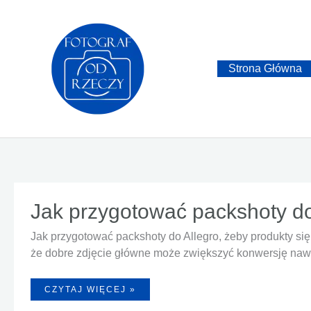
Przejdź
do
treści
Strona Główna
Jak przygotować packshoty do
Jak przygotować packshoty do Allegro, żeby produkty si
że dobre zdjęcie główne może zwiększyć konwersję nawe
JAK
CZYTAJ WIĘCEJ »
PRZYGOTOWAĆ
PACKSHOTY