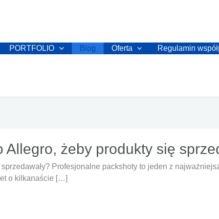
PORTFOLIO
Blog
Oferta
Regulamin współ
 Allegro, żeby produkty się sprz
ę sprzedawały? Profesjonalne packshoty to jeden z najważniej
t o kilkanaście […]