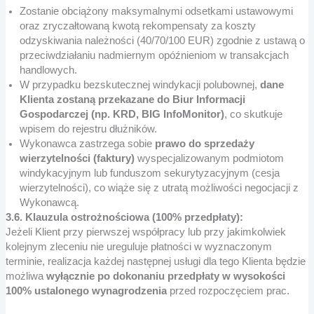
Zostanie obciążony maksymalnymi odsetkami ustawowymi
oraz zryczałtowaną kwotą rekompensaty za koszty
odzyskiwania należności (40/70/100 EUR) zgodnie z ustawą o
przeciwdziałaniu nadmiernym opóźnieniom w transakcjach
handlowych.
W przypadku bezskutecznej windykacji polubownej,
dane
Klienta zostaną przekazane do Biur Informacji
Gospodarczej (np. KRD, BIG InfoMonitor)
, co skutkuje
wpisem do rejestru dłużników.
Wykonawca zastrzega sobie
prawo do sprzedaży
wierzytelności (faktury)
wyspecjalizowanym podmiotom
windykacyjnym lub funduszom sekurytyzacyjnym (cesja
wierzytelności), co wiąże się z utratą możliwości negocjacji z
Wykonawcą.
3.6. Klauzula ostrożnościowa (100% przedpłaty):
Jeżeli Klient przy pierwszej współpracy lub przy jakimkolwiek
kolejnym zleceniu nie ureguluje płatności w wyznaczonym
terminie, realizacja każdej następnej usługi dla tego Klienta będzie
możliwa
wyłącznie po dokonaniu przedpłaty w wysokości
100% ustalonego wynagrodzenia
przed rozpoczęciem prac.