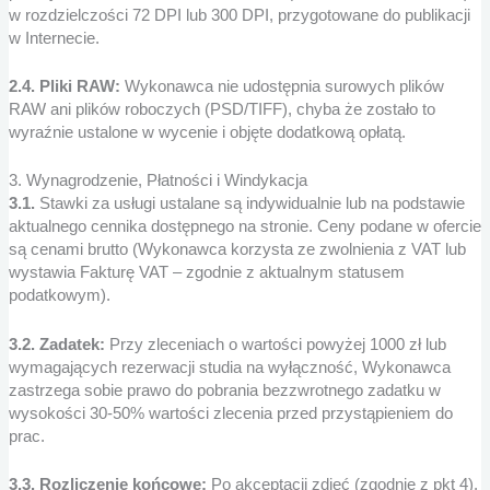
w rozdzielczości 72 DPI lub 300 DPI, przygotowane do publikacji
w Internecie.
2.4. Pliki RAW:
Wykonawca nie udostępnia surowych plików
RAW ani plików roboczych (PSD/TIFF), chyba że zostało to
wyraźnie ustalone w wycenie i objęte dodatkową opłatą.
3. Wynagrodzenie, Płatności i Windykacja
3.1.
Stawki za usługi ustalane są indywidualnie lub na podstawie
aktualnego cennika dostępnego na stronie. Ceny podane w ofercie
są cenami brutto (Wykonawca korzysta ze zwolnienia z VAT lub
wystawia Fakturę VAT – zgodnie z aktualnym statusem
podatkowym).
3.2. Zadatek:
Przy zleceniach o wartości powyżej 1000 zł lub
wymagających rezerwacji studia na wyłączność, Wykonawca
zastrzega sobie prawo do pobrania bezzwrotnego zadatku w
wysokości 30-50% wartości zlecenia przed przystąpieniem do
prac.
3.3. Rozliczenie końcowe:
Po akceptacji zdjęć (zgodnie z pkt 4),