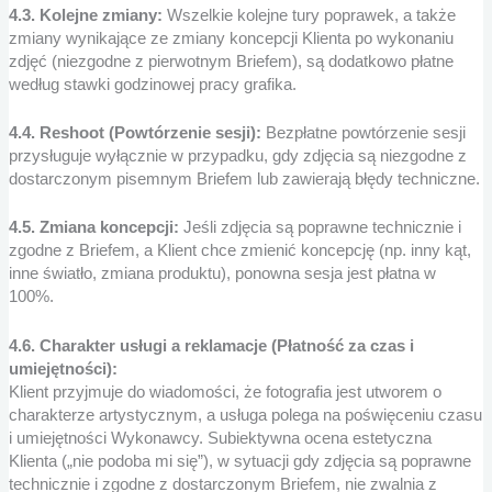
4.3. Kolejne zmiany:
Wszelkie kolejne tury poprawek, a także
zmiany wynikające ze zmiany koncepcji Klienta po wykonaniu
zdjęć (niezgodne z pierwotnym Briefem), są dodatkowo płatne
według stawki godzinowej pracy grafika.
4.4. Reshoot (Powtórzenie sesji):
Bezpłatne powtórzenie sesji
przysługuje wyłącznie w przypadku, gdy zdjęcia są niezgodne z
dostarczonym pisemnym Briefem lub zawierają błędy techniczne.
4.5. Zmiana koncepcji:
Jeśli zdjęcia są poprawne technicznie i
zgodne z Briefem, a Klient chce zmienić koncepcję (np. inny kąt,
inne światło, zmiana produktu), ponowna sesja jest płatna w
100%.
4.6. Charakter usługi a reklamacje (Płatność za czas i
umiejętności):
Klient przyjmuje do wiadomości, że fotografia jest utworem o
charakterze artystycznym, a usługa polega na poświęceniu czasu
i umiejętności Wykonawcy. Subiektywna ocena estetyczna
Klienta („nie podoba mi się”), w sytuacji gdy zdjęcia są poprawne
technicznie i zgodne z dostarczonym Briefem, nie zwalnia z