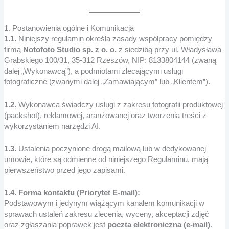
1. Postanowienia ogólne i Komunikacja
1.1.
Niniejszy regulamin określa zasady współpracy pomiędzy
firmą
Notofoto Studio sp. z o. o.
z siedzibą przy ul. Władysława
Grabskiego 100/31, 35-312 Rzeszów, NIP: 8133804144 (zwaną
dalej „Wykonawcą”), a podmiotami zlecającymi usługi
fotograficzne (zwanymi dalej „Zamawiającym” lub „Klientem”).
1.2.
Wykonawca świadczy usługi z zakresu fotografii produktowej
(packshot), reklamowej, aranżowanej oraz tworzenia treści z
wykorzystaniem narzędzi AI.
1.3.
Ustalenia poczynione drogą mailową lub w dedykowanej
umowie, które są odmienne od niniejszego Regulaminu, mają
pierwszeństwo przed jego zapisami.
1.4. Forma kontaktu (Priorytet E-mail):
Podstawowym i jedynym wiążącym kanałem komunikacji w
sprawach ustaleń zakresu zlecenia, wyceny, akceptacji zdjęć
oraz zgłaszania poprawek jest
poczta elektroniczna (e-mail)
.