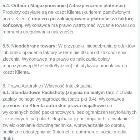
5.4. Odbiór i Magazynowanie (Zabezpieczenie płatności):
Produkty odsyłane są na koszt Klienta (kurierem zamówionym
przez Klienta)
dopiero po zaksięgowaniu płatności za fakturę
końcową
. Wykonawca ma prawo wstrzymać wydanie towaru do
momentu uregulowania należności.
5.5. Nieodebrane towary:
W przypadku nieodebrania produktów
lub braku opłacenia faktury w terminie 30 dni od zakończenia
zlecenia, Wykonawca ma prawo do naliczania opłaty
magazynowej (50 zł netto/tydzień) lub utylizacji produktów na
koszt Klienta.
6. Prawa Autorskie i Własność Intelektualna
6.1. Standardowe Packshoty (zdjęcia na białym tle):
Z chwilą
zapłaty pełnego wynagrodzenia (patrz pkt 3.4), Wykonawca
przenosi na Klienta autorskie prawa majątkowe
do
wykonanych zdjęć packshotowych, bez ograniczeń terytorialnych
i czasowych, na polach eksploatacji obejmujących: utrwalanie,
zwielokrotnianie dowolną techniką, wprowadzanie do obrotu,
publiczne udostępnianie (Internet, e-commerce, social media,
druk).