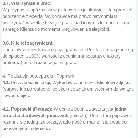
3.7. Wstrzymanie prac:
W przypadku opóźnienia w płatności za jakikolwiek etap prac lub
poprzednie zlecenia, Wykonawca ma prawo natychmiast
wstrzymać wszelkie bieżące prace nad innymi zleceniami tego
samego Klienta do momentu uregulowania zaległości.
3.8. Klienci zagraniczni:
Podmioty zarejestrowane poza granicami Polski zobowiązane są
do opłacenia 100% wartości zlecenia (na podstawie faktury
proforma) przed rozpoczęciem prac.
4. Realizacja, Akceptacja i Poprawki
4.1.
Po wykonaniu sesji, Wykonawca przesyła Klientowi zdjęcia
(surowe lub po wstępnej selekcji) ze znakiem wodnym do wglądu
i wyboru ujęć.
4.2. Poprawki (Retusz):
W cenie zlecenia zawarta jest
jedna
tura standardowych poprawek
(retuszu). Przez turę poprawek
rozumie się jedną, zbiorczą wiadomość e-mail z listą uwag do
przesłanych materiałów.