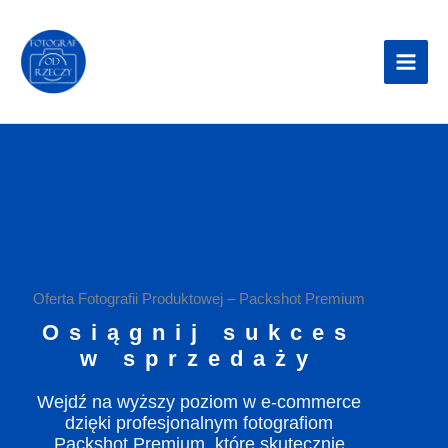
Przejdź
do
treści
Oferta Fotografii Produktowej – Packshot Premium
Osiągnij sukces
w sprzedaży
Wejdź na wyższy poziom w e-commerce
dzięki profesjonalnym fotografiom
Packshot Premium, które skutecznie