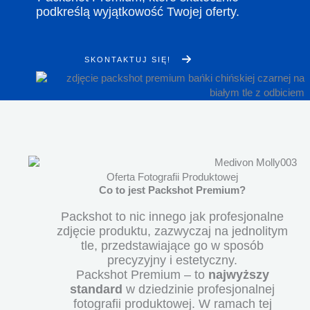
podkreślą wyjątkowość Twojej oferty.
SKONTAKTUJ SIĘ!
Oferta Fotografii Produktowej
Co to jest Packshot Premium?
Packshot to nic innego jak profesjonalne
zdjęcie produktu, zazwyczaj na jednolitym
tle, przedstawiające go w sposób
precyzyjny i estetyczny.
Packshot Premium – to
najwyższy
standard
w dziedzinie profesjonalnej
fotografii produktowej. W ramach tej