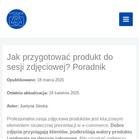
Przejdź
do
treści
Jak przygotować produkt do
sesji zdjęciowej? Poradnik
Opublikowano:
18 marca 2025
Ostatnia aktualizacja:
18 kwietnia 2025
Autor:
Justyna Jórska
Profesjonalna sesja zdjęciowa produktów jest kluczowym
elementem skutecznej prezentacji w e-commerce.
Dobre
zdjęcia przyciągają klientów, podkreślają walory produktu
i wpływają na decyzje zakupowe
. Aby uzyskać najlepszy