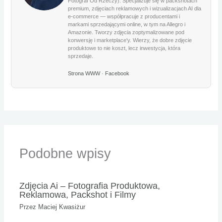
Fotograf Od Rzeczy). Specjalizuje się w packshotach
premium, zdjęciach reklamowych i wizualizacjach AI dla
e-commerce — współpracuje z producentami i
markami sprzedającymi online, w tym na Allegro i
Amazonie. Tworzy zdjęcia zoptymalizowane pod
konwersję i marketplace'y. Wierzy, że dobre zdjęcie
produktowe to nie koszt, lecz inwestycja, która
sprzedaje.
Strona WWW
·
Facebook
Podobne wpisy
Zdjęcia Ai – Fotografia Produktowa,
Reklamowa, Packshot i Filmy
Przez
Maciej Kwasiżur