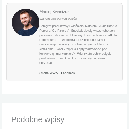
Maciej Kwasiżur
523 opublikowanych wpisów
Fotograf produktowy i właściciel Notofoto Studio (marka
Fotograf Od Rzeczy). Specjalizuje się w packshotach
premium, zdjęciach reklamowych i wizualizacjach AI dla
e-commerce — współpracuje z producentami i
markami sprzedającymi online, w tym na Allegro i
Amazonie. Tworzy zdjęcia zoptymalizowane pod
konwersję i marketplace'y. Wierzy, że dobre zdjęcie
produktowe to nie koszt, lecz inwestycja, która
sprzedaje.
Strona WWW
·
Facebook
Podobne wpisy