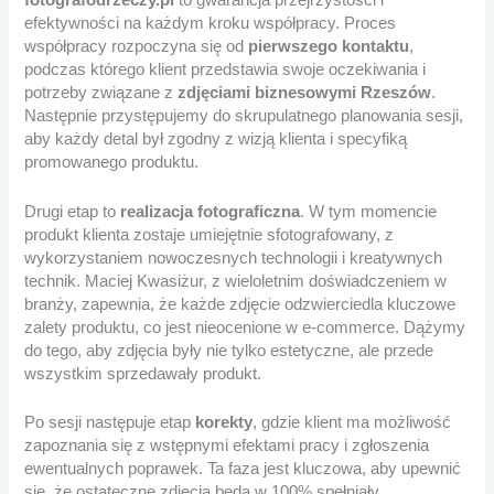
fotografodrzeczy.pl
to gwarancja przejrzystości i
efektywności na każdym kroku współpracy. Proces
współpracy rozpoczyna się od
pierwszego kontaktu
,
podczas którego klient przedstawia swoje oczekiwania i
potrzeby związane z
zdjęciami biznesowymi Rzeszów
.
Następnie przystępujemy do skrupulatnego planowania sesji,
aby każdy detal był zgodny z wizją klienta i specyfiką
promowanego produktu.
Drugi etap to
realizacja fotograficzna
. W tym momencie
produkt klienta zostaje umiejętnie sfotografowany, z
wykorzystaniem nowoczesnych technologii i kreatywnych
technik. Maciej Kwasiżur, z wieloletnim doświadczeniem w
branży, zapewnia, że każde zdjęcie odzwierciedla kluczowe
zalety produktu, co jest nieocenione w e-commerce. Dążymy
do tego, aby zdjęcia były nie tylko estetyczne, ale przede
wszystkim sprzedawały produkt.
Po sesji następuje etap
korekty
, gdzie klient ma możliwość
zapoznania się z wstępnymi efektami pracy i zgłoszenia
ewentualnych poprawek. Ta faza jest kluczowa, aby upewnić
się, że ostateczne zdjęcia będą w 100% spełniały