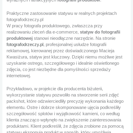
wyraźnych i atrakcyjnych
fotografii produktów
.
Praktyczne zastosowanie statywu w realnych projektach
fotografodrzeczy.pl
W pracy fotografa produktowego, zwłaszcza przy
realizowaniu zleceń dla e-commerce,
statyw do fotografii
produktowej
stanowi nieodłączne narzędzie. Na stronie
fotografodrzeczy.pl
, profesjonalnej usłudze fotografii
reklamowej, kierowanej przez doświadczonego Macieja
Kwasiżura, statyw jest kluczowy. Dzięki niemu możliwe jest
uzyskanie ostrego, szczegółowego i idealnie oświetlonego
zdjęcia, co jest niezbędne dla pomyślności sprzedaży
internetowej.
Przykładowo, w projekcie dla producenta biżuterii,
wykorzystanie statywu pozwoliło na stworzenie serii zdjęć
packshot, które odzwierciedliły precyzję wykonania każdego
elementu. Ostre i dobrze skomponowane ujęcia podkreśliły
szczegółowość splotów i wyjątkowość kamieni, co według
klienta znacząco wpłynęło na zwiększenie zainteresowania
produktami. Klient podkreślił, że zdjęcia zrobione za pomocą
statywu eksponują produkt w sposób, który umożliwia