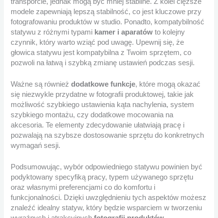
transporcie, jednak mogą być mniej stabilne. Z kolei cięższe
modele zapewniają lepszą stabilność, co jest kluczowe przy
fotografowaniu produktów w studio. Ponadto, kompatybilność
statywu z różnymi typami
kamer i aparatów
to kolejny
czynnik, który warto wziąć pod uwagę. Upewnij się, że
głowica statywu jest kompatybilna z Twoim sprzętem, co
pozwoli na łatwą i szybką zmianę ustawień podczas sesji.
Ważne są również
dodatkowe funkcje
, które mogą okazać
się niezwykle przydatne w fotografii produktowej, takie jak
możliwość szybkiego ustawienia kąta nachylenia, system
szybkiego montażu, czy dodatkowe mocowania na
akcesoria. Te elementy zdecydowanie ułatwiają pracę i
pozwalają na szybsze dostosowanie sprzętu do konkretnych
wymagań sesji.
Podsumowując, wybór odpowiedniego statywu powinien być
podyktowany specyfiką pracy, typem używanego sprzętu
oraz własnymi preferencjami co do komfortu i
funkcjonalności. Dzięki uwzględnieniu tych aspektów możesz
znaleźć idealny statyw, który będzie wsparciem w tworzeniu