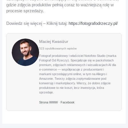
gdzie zdjęcia produktów pełnią coraz to ważniejszą rolę w
procesie sprzedaży.
Dowiedz się więcej – Kliknij tutaj:
https://fotografodrzeczy.pl/
Maciej Kwasiżur
523 opublikowanych wpisów
Fotograf produktowy i właściciel Notofoto Studio (marka
Fotograf Od Rzeczy). Specjalizuje się w packshotach
premium, zdjęciach reklamowych i wizualizacjach AI dla
e-commerce — współpracuje z producentami i
markami sprzedającymi online, w tym na Allegro i
Amazonie. Tworzy zdjęcia zoptymalizowane pod
konwersję i marketplace'y. Wierzy, że dobre zdjęcie
produktowe to nie koszt, lecz inwestycja, która
sprzedaje.
Strona WWW
·
Facebook