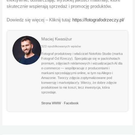
efektywnie, dostarczając wysokiej jakości materiały, które
skutecznie wspierają sprzedaż i promocję produktów.
Dowiedz się więcej – Kliknij tutaj:
https://fotografodrzeczy.pl/
Maciej Kwasiżur
523 opublikowanych wpisów
Fotograf produktowy i właściciel Notofoto Studio (marka
Fotograf Od Rzeczy). Specjalizuje się w packshotach
premium, zdjęciach reklamowych i wizualizacjach AI dla
e-commerce — współpracuje z producentami i
markami sprzedającymi online, w tym na Allegro i
Amazonie. Tworzy zdjęcia zoptymalizowane pod
konwersję i marketplace'y. Wierzy, że dobre zdjęcie
produktowe to nie koszt, lecz inwestycja, która
sprzedaje.
Strona WWW
·
Facebook