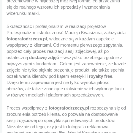
prezentowane w najlepszej możliwej formie, co przyczynia
się do realnego wzrostu ich sprzedaży i wzmocnienia
wizerunku marki.
Skuteczność i profesjonalizm w realizacji projektów
Profesjonalizm i skuteczność Macieja Kwasiżura, założyciela
fotografodrzeczy.pl
, widoczne są w każdym aspekcie
współpracy z klientami. Od momentu pierwszego zapytania,
poprzez cały proces realizacji sesji zdjęciowej, aż po
ostateczną
dostawę zdjęć
– wszystko przebiega zgodnie z
najwyższymi standardami. Celem jest zapewnienie, że każde
zdjęcie nie tylko pięknie prezentuje produkt, ale także spełnia
oczekiwania klientów pod kątem estetyki i
royalty free
.
Dzięki temu zapewniana jest nie tylko wysoka jakość
obrazów, ale także znaczące ułatwienie w ich wykorzystaniu
w różnych mediach i platformach sprzedażowych.
Proces współpracy z
fotografodrzeczy.pl
rozpoczyna się od
zrozumienia potrzeb klienta, co pozwala na dostosowanie
sesji zdjęciowej do specyfiki sprzedawanych produktów.
Niezależnie od tego, czy jest to fotografia reklamowa,