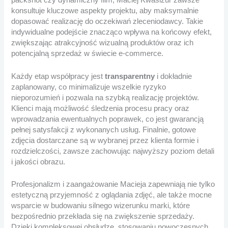
packshot czy dynamiczny film, Maciej Kwasiżur zawsze
konsultuje kluczowe aspekty projektu, aby maksymalnie
dopasować realizację do oczekiwań zleceniodawcy. Takie
indywidualne podejście znacząco wpływa na końcowy efekt,
zwiększając atrakcyjność wizualną produktów oraz ich
potencjalną sprzedaż w świecie e-commerce.
Każdy etap współpracy jest
transparentny
i dokładnie
zaplanowany, co minimalizuje wszelkie ryzyko
nieporozumień i pozwala na szybką realizację projektów.
Klienci mają możliwość śledzenia procesu pracy oraz
wprowadzania ewentualnych poprawek, co jest gwarancją
pełnej satysfakcji z wykonanych usług. Finalnie, gotowe
zdjęcia dostarczane są w wybranej przez klienta formie i
rozdzielczości, zawsze zachowując najwyższy poziom detali
i jakości obrazu.
Profesjonalizm i zaangażowanie Macieja zapewniają nie tylko
estetyczną przyjemność z oglądania zdjęć, ale także mocne
wsparcie w budowaniu silnego wizerunku marki, które
bezpośrednio przekłada się na zwiększenie sprzedaży.
Dzięki kompleksowej obsłudze, stosowaniu nowoczesnych