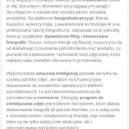
W dzisiejszym cyfrowym świecie, gdzie
e-commerce
rośnie
w siłę, kluczowym elementem przyciągającym uwagę i
decydującym o zakupie jest wysoka jakość wizualna
produktów. Na platformie
fotografodrzeczy.pl
, Maciej
Kwasiżur, wykorzystując zaawansowane technologie AI oraz
profesjonalny sprzęt fotograficzny, odpowiada na te potrzeby
tworząc wyjątkowe,
dynamiczne filmy
i
nowoczesne
fotografie
. Proces, którym kieruje się Maciej, rozpoczyna się
od dokładnego zrozumienia potrzeb klienta oraz produktu, co
pozwala na zaplanowanie i wykonanie sesji zdjęciowej, która
najlepiej odda charakter oferowanych przedmiotów.
Wykorzystanie
sztucznej inteligencji
pozwala nie tylko na
szybką obróbkę zdjęć, ale także na ich precyzyjne
dopasowanie do standardów największych platform
sprzedażowych, co jest nieocenioną wartością dla
sprzedawców
e-commerce
. Intuicyjny
program do
zmniejszania zdjęć
jest kolejnym narzędziem, które ułatwia
dostosowanie fotografii do potrzeb internetu, co w połączeniu
z doświadczeniem i kreatywnością Macieja, daje rezultaty
które są nie tylko estetycznie atrakcyjne, ale i
optymalizowane pod kątem sprzedaży.