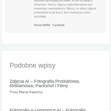
markami sprzedającymi online, w tym na Allegro i
Amazonie. Tworzy zdjęcia zoptymalizowane pod
konwersję i marketplace'y. Wierzy, że dobre zdjęcie
produktowe to nie koszt, lecz inwestycja, która
sprzedaje.
Strona WWW
·
Facebook
Podobne wpisy
Zdjęcia Ai – Fotografia Produktowa,
Reklamowa, Packshot i Filmy
Przez
Maciej Kwasiżur
Fotografia e-commerce Ai – Fotografia