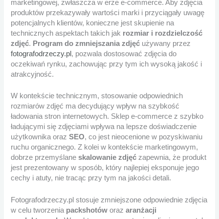
marketingowej, zwłaszcza w erze e-commerce. Aby zdjęcia
produktów przekazywały wartości marki i przyciągały uwagę
potencjalnych klientów, konieczne jest skupienie na
technicznych aspektach takich jak
rozmiar i rozdzielczość
zdjęć
.
Program do zmniejszania zdjęć
używany przez
fotografodrzeczy.pl
, pozwala dostosować zdjęcia do
oczekiwań rynku, zachowując przy tym ich wysoką jakość i
atrakcyjność.
W kontekście technicznym, stosowanie odpowiednich
rozmiarów zdjęć ma decydujący wpływ na szybkość
ładowania stron internetowych. Sklep e-commerce z szybko
ładującymi się zdjęciami wpływa na lepsze doświadczenie
użytkownika oraz
SEO
, co jest nieocenione w pozyskiwaniu
ruchu organicznego. Z kolei w kontekście marketingowym,
dobrze przemyślane
skalowanie zdjęć
zapewnia, że produkt
jest prezentowany w sposób, który najlepiej eksponuje jego
cechy i atuty, nie tracąc przy tym na jakości detali.
Fotografodrzeczy.pl stosuje zmniejszone odpowiednie zdjęcia
w celu tworzenia
packshotów
oraz
aranżacji