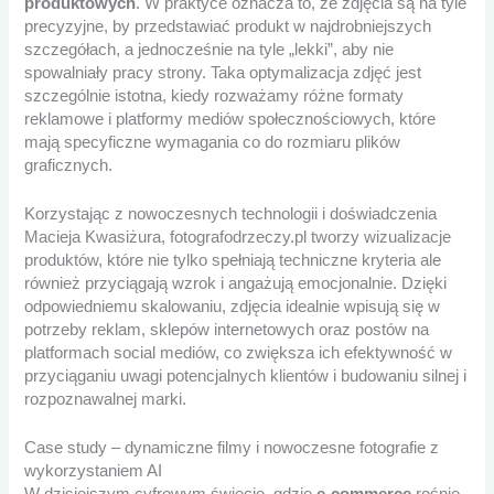
produktowych
. W praktyce oznacza to, że zdjęcia są na tyle
precyzyjne, by przedstawiać produkt w najdrobniejszych
szczegółach, a jednocześnie na tyle „lekki”, aby nie
spowalniały pracy strony. Taka optymalizacja zdjęć jest
szczególnie istotna, kiedy rozważamy różne formaty
reklamowe i platformy mediów społecznościowych, które
mają specyficzne wymagania co do rozmiaru plików
graficznych.
Korzystając z nowoczesnych technologii i doświadczenia
Macieja Kwasiżura, fotografodrzeczy.pl tworzy wizualizacje
produktów, które nie tylko spełniają techniczne kryteria ale
również przyciągają wzrok i angażują emocjonalnie. Dzięki
odpowiedniemu skalowaniu, zdjęcia idealnie wpisują się w
potrzeby reklam, sklepów internetowych oraz postów na
platformach social mediów, co zwiększa ich efektywność w
przyciąganiu uwagi potencjalnych klientów i budowaniu silnej i
rozpoznawalnej marki.
Case study – dynamiczne filmy i nowoczesne fotografie z
wykorzystaniem AI