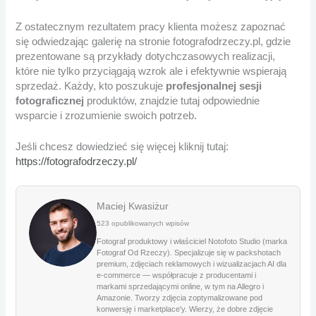
Z ostatecznym rezultatem pracy klienta możesz zapoznać
się odwiedzając galerię na stronie fotografodrzeczy.pl, gdzie
prezentowane są przykłady dotychczasowych realizacji,
które nie tylko przyciągają wzrok ale i efektywnie wspierają
sprzedaż. Każdy, kto poszukuje
profesjonalnej sesji
fotograficznej
produktów, znajdzie tutaj odpowiednie
wsparcie i zrozumienie swoich potrzeb.
Jeśli chcesz dowiedzieć się więcej kliknij tutaj:
https://fotografodrzeczy.pl/
Maciej Kwasiżur
523 opublikowanych wpisów
Fotograf produktowy i właściciel Notofoto Studio (marka
Fotograf Od Rzeczy). Specjalizuje się w packshotach
premium, zdjęciach reklamowych i wizualizacjach AI dla
e-commerce — współpracuje z producentami i
markami sprzedającymi online, w tym na Allegro i
Amazonie. Tworzy zdjęcia zoptymalizowane pod
konwersję i marketplace'y. Wierzy, że dobre zdjęcie