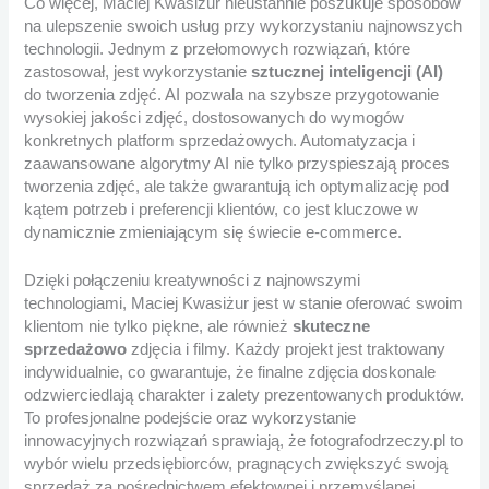
Co więcej, Maciej Kwasiżur nieustannie poszukuje sposobów
na ulepszenie swoich usług przy wykorzystaniu najnowszych
technologii. Jednym z przełomowych rozwiązań, które
zastosował, jest wykorzystanie
sztucznej inteligencji (AI)
do tworzenia zdjęć. AI pozwala na szybsze przygotowanie
wysokiej jakości zdjęć, dostosowanych do wymogów
konkretnych platform sprzedażowych. Automatyzacja i
zaawansowane algorytmy AI nie tylko przyspieszają proces
tworzenia zdjęć, ale także gwarantują ich optymalizację pod
kątem potrzeb i preferencji klientów, co jest kluczowe w
dynamicznie zmieniającym się świecie e-commerce.
Dzięki połączeniu kreatywności z najnowszymi
technologiami, Maciej Kwasiżur jest w stanie oferować swoim
klientom nie tylko piękne, ale również
skuteczne
sprzedażowo
zdjęcia i filmy. Każdy projekt jest traktowany
indywidualnie, co gwarantuje, że finalne zdjęcia doskonale
odzwierciedlają charakter i zalety prezentowanych produktów.
To profesjonalne podejście oraz wykorzystanie
innowacyjnych rozwiązań sprawiają, że fotografodrzeczy.pl to
wybór wielu przedsiębiorców, pragnących zwiększyć swoją
sprzedaż za pośrednictwem efektownej i przemyślanej