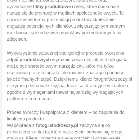
białym tle, ale też bardziej złożone aranżacje oraz
dynamiczne
filmy produktowe
i reels, które doskonale
nadają się do promocji w mediach społecznościowych. Te
nowoczesne formy prezentacji produktów skutecznie
angażują potencjalnych klientów, zwiększając tym samym
możliwości sprzedażowe produktów prezentowanych na
zdjęciach.
Wykorzystanie sztucznej inteligencji w procesie tworzenia
zdjęć produktowych
wyraźnie pokazuje, jak technologia ta
może być wartościowym narzędziem, które nie tylko
usprawnia pracę fotografa, ale również znacząco podnosi
jakość finalnych zdjęć. Dzięki temu klienci fotografodrzeczy.pl
otrzymują doskonałe zdjęcia, które są atrakcyjne wizualnie i
zgodne z wymaganiami nawet najbardziej wymagających
platform e-commerce.
Proces twórczy i współpraca z klientem – od zapytania do
finalnego produktu
Współpraca z
fotografodrzeczy.pl
zaczyna się od
pierwszego kontaktu, który najczęściej odbywa się drogą
mailową. Klienci zgłaszają swoje potrzeby i oczekiwania