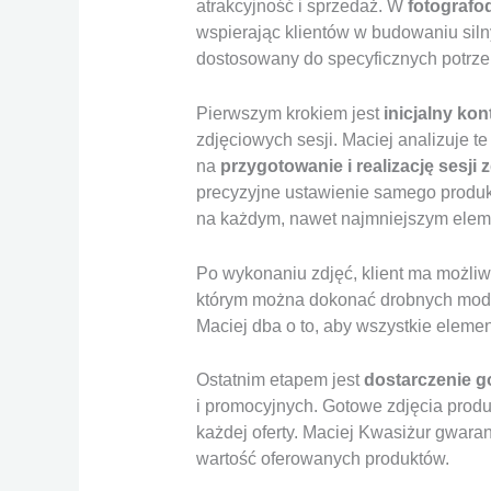
atrakcyjność i sprzedaż. W
fotografo
wspierając klientów w budowaniu silny
dostosowany do specyficznych potrzeb
Pierwszym krokiem jest
inicjalny kon
zdjęciowych sesji. Maciej analizuje 
na
przygotowanie i realizację sesji 
precyzyjne ustawienie samego produk
na każdym, nawet najmniejszym elem
Po wykonaniu zdjęć, klient ma możli
którym można dokonać drobnych modyfi
Maciej dba o to, aby wszystkie eleme
Ostatnim etapem jest
dostarczenie g
i promocyjnych. Gotowe zdjęcia prod
każdej oferty. Maciej Kwasiżur gwaran
wartość oferowanych produktów.