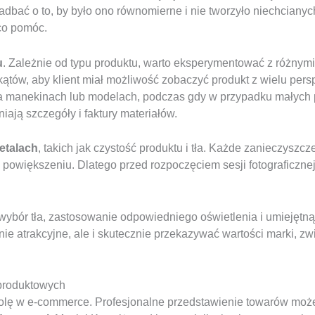
adbać o to, by było ono równomierne i nie tworzyło niechcianyc
co pomóc.
u
. Zależnie od typu produktu, warto eksperymentować z różnym
kątów, aby klient miał możliwość zobaczyć produkt z wielu per
a manekinach lub modelach, podczas gdy w przypadku małych pr
iają szczegóły i faktury materiałów.
etalach
, takich jak czystość produktu i tła. Każde zanieczysz
 powiększeniu. Dlatego przed rozpoczęciem sesji fotograficzn
bór tła, zastosowanie odpowiedniego oświetlenia i umiejętną
cznie atrakcyjne, ale i skutecznie przekazywać wartości marki, z
 produktowych
rolę w e-commerce. Profesjonalne przedstawienie towarów moż