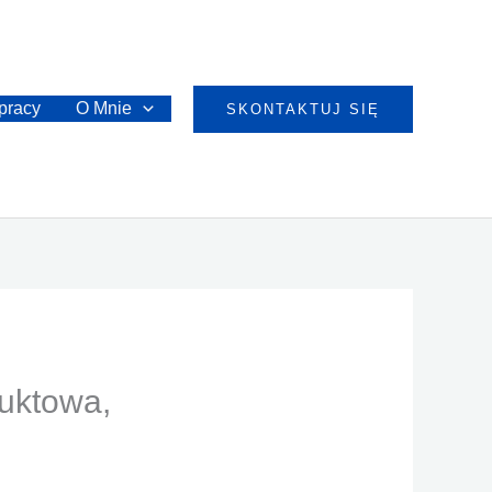
pracy
O Mnie
SKONTAKTUJ SIĘ
duktowa,