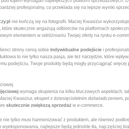
ne pod kątem wymagań największych platform sprzedażowych. D
rdziej profesjonalny, co przekłada się na lepsze wyniki sprz
czy.pl
nie kończą się na fotografii. Maciej Kwasiżur wykorzystu
, które skutecznie angażują odbiorców na platformach społec
zowym elementem w odróżnianiu Twojej oferty na rynku e-comm
ienci strony cenią sobie
indywidualne podejście
i profesjonal
uktowa to nie tylko nasza pasja, ale też narzędzie, które wpływ
 podejściu, Twoje produkty będą mogły przyciągnąć więcej po
ęciowej
djęciowej
wymaga skupienia na kilku kluczowych aspektach, tak
 Maciej Kwasiżur, ekspert z dziesięcioletnim doświadczeniem, p
óre
skutecznie zwiększą sprzedaż
w e-commerce.
re nie tylko musi harmonizować z produktem, ale również podkre
yeksponowania, najlepsze będą jednolite tła, najczęściej bia