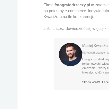
Firma
fotografodrzeczy.pl
to zatem i
na potrzeby e-commerce. Indywidualn
Kwasiżura na tle konkurencji.
Jeśli chcesz dowiedzieć się więcej klik
Maciej Kwasiżur
523 opublikowanych 
Fotograf produktowy
reklamowych i wizua
Amazonie. Tworzy zd
inwestycja, która sp
Strona WWW
·
Face