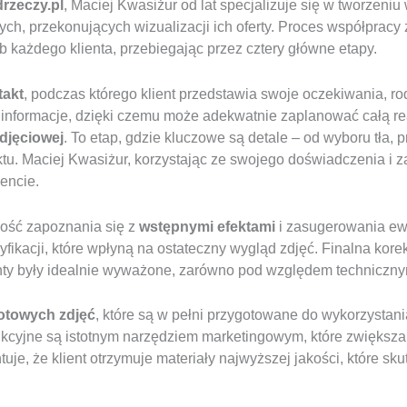
drzeczy.pl
, Maciej Kwasiżur od lat specjalizuje się w tworzeni
ch, przekonujących wizualizacji ich oferty. Proces współpracy 
 każdego klienta, przebiegając przez cztery główne etapy.
takt
, podczas którego klient przedstawia swoje oczekiwania, ro
te informacje, dzięki czemu może adekwatnie zaplanować całą r
zdjęciowej
. To etap, gdzie kluczowe są detale – od wyboru tła, 
tu. Maciej Kwasiżur, korzystając ze swojego doświadczenia i 
encie.
wość zapoznania się z
wstępnymi efektami
i zasugerowania ew
kacji, które wpłyną na ostateczny wygląd zdjęć. Finalna kore
nty były idealnie wyważone, zarówno pod względem technicznym
otowych zdjęć
, które są w pełni przygotowane do wykorzysta
ukcyjne są istotnym narzędziem marketingowym, które zwiększ
tuje, że klient otrzymuje materiały najwyższej jakości, które sk