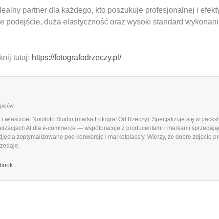
dealny partner dla każdego, kto poszukuje profesjonalnej i efek
e podejście, duża elastyczność oraz wysoki standard wykonani
nij tutaj:
https://fotografodrzeczy.pl/
wpisów
 i właściciel Notofoto Studio (marka Fotograf Od Rzeczy). Specjalizuje się w pack
lizacjach AI dla e-commerce — współpracuje z producentami i markami sprzedający
jęcia zoptymalizowane pod konwersję i marketplace'y. Wierzy, że dobre zdjęcie pro
rzedaje.
book