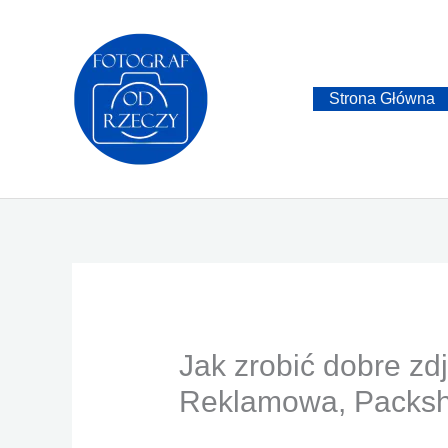
Przejdź
do
treści
Strona Główna
Jak zrobić dobre zd
Reklamowa, Packsho