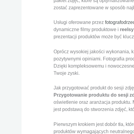
pakiet zdjęć, które są optymalizowa
zostać zaprezentowane w sposób najba
Usługi oferowane przez
fotografodrze
dynamiczne filmy produktowe i
reelsy
prezentacji produktów może być kluc
Oprócz wysokiej jakości wykonania, kl
pozytywnymi opiniami. Fotografia prod
Dzięki kompleksowemu i nowoczesnemu
Twoje zyski.
Jak przygotować produkt do sesji zdj
Przygotowanie produktu do sesji z
oświetlenie oraz aranżacja produktu.
jest podstawą do stworzenia zdjęć, kt
Pierwszym krokiem jest dobór tła, któ
produktów wymagających neutralnego w