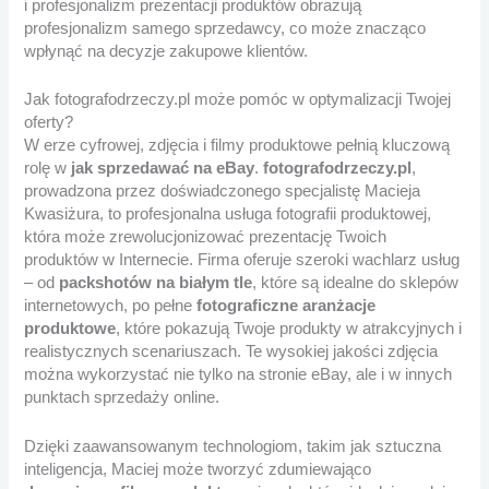
i profesjonalizm prezentacji produktów obrazują
profesjonalizm samego sprzedawcy, co może znacząco
wpłynąć na decyzje zakupowe klientów.
Jak fotografodrzeczy.pl może pomóc w optymalizacji Twojej
oferty?
W erze cyfrowej, zdjęcia i filmy produktowe pełnią kluczową
rolę w
jak sprzedawać na eBay
.
fotografodrzeczy.pl
,
prowadzona przez doświadczonego specjalistę Macieja
Kwasiżura, to profesjonalna usługa fotografii produktowej,
która może zrewolucjonizować prezentację Twoich
produktów w Internecie. Firma oferuje szeroki wachlarz usług
– od
packshotów na białym tle
, które są idealne do sklepów
internetowych, po pełne
fotograficzne aranżacje
produktowe
, które pokazują Twoje produkty w atrakcyjnych i
realistycznych scenariuszach. Te wysokiej jakości zdjęcia
można wykorzystać nie tylko na stronie eBay, ale i w innych
punktach sprzedaży online.
Dzięki zaawansowanym technologiom, takim jak sztuczna
inteligencja, Maciej może tworzyć zdumiewająco