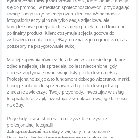
dynamiczne filmy produktowe
i reels, które idealnie nadają
się do promocji w mediach społecznościowych, przyciągając
uwagę i angażując potencjalnych klientów. Współpraca z
fotografodrzeczy.pl to nie tylko sesja zdjęciowa, ale
kompleksowe podejście do każdego projektu – od koncepcji
po finalny produkt. Klient otrzymuje zdjęcia gotowe do
wstawienia na platformę eBay, co znacząco ogranicza czas
potrzebny na przygotowanie aukcji.
Maciej zapewnia również doradztwo w zakresie tego, które
zdjęcia najlepiej się sprzedają, co jest nieocenione, gdy
chcesz zoptymalizować swoje listy produktów na eBay.
Profesjonalne zdjęcia to fundament dobrego wizerunku marki,
budują zaufanie do sprzedawanych produktów i potrafią
znacznie zwiększyć Twoje przychody. Inwestując w usługi
fotografodrzeczy.pl, inwestujesz w sukces swojego biznesu
na eBay.
Przykłady i case studies – rzeczywiste korzyści z
profesjonalnej fotografii
Jak sprzedawać na eBay
z większym sukcesem?