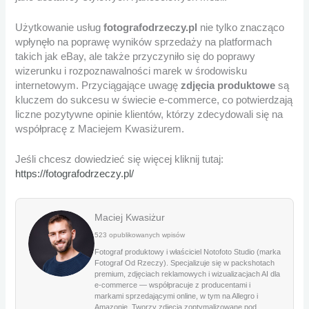
Użytkowanie usług
fotografodrzeczy.pl
nie tylko znacząco
wpłynęło na poprawę wyników sprzedaży na platformach
takich jak eBay, ale także przyczyniło się do poprawy
wizerunku i rozpoznawalności marek w środowisku
internetowym. Przyciągające uwagę
zdjęcia produktowe
są
kluczem do sukcesu w świecie e-commerce, co potwierdzają
liczne pozytywne opinie klientów, którzy zdecydowali się na
współpracę z Maciejem Kwasiżurem.
Jeśli chcesz dowiedzieć się więcej kliknij tutaj:
https://fotografodrzeczy.pl/
Maciej Kwasiżur
523 opublikowanych wpisów
Fotograf produktowy i właściciel Notofoto Studio (marka
Fotograf Od Rzeczy). Specjalizuje się w packshotach
premium, zdjęciach reklamowych i wizualizacjach AI dla
e-commerce — współpracuje z producentami i
markami sprzedającymi online, w tym na Allegro i
Amazonie. Tworzy zdjęcia zoptymalizowane pod