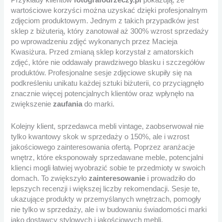
Przykłady klientów
fotografodrzeczy.pl
pokazują, że
wartościowe korzyści można uzyskać dzięki profesjonalnym
zdjęciom produktowym. Jednym z takich przypadków jest
sklep z biżuterią, który zanotował aż 300% wzrost sprzedaży
po wprowadzeniu zdjęć wykonanych przez Macieja
Kwasiżura. Przed zmianą sklep korzystał z amatorskich
zdjęć, które nie oddawały prawdziwego blasku i szczegółów
produktów. Profesjonalne sesje zdjęciowe skupiły się na
podkreśleniu unikatu każdej sztuki biżuterii, co przyciągnęło
znacznie więcej potencjalnych klientów oraz wpłynęło na
zwiększenie
zaufania
do marki.
Kolejny klient, sprzedawca mebli vintage, zaobserwował nie
tylko kwantowy skok w sprzedaży o 150%, ale i wzrost
jakościowego zainteresowania ofertą. Poprzez aranżacje
wnętrz, które eksponowały sprzedawane meble, potencjalni
klienci mogli łatwiej wyobrazić sobie te przedmioty w swoich
domach. To zwiększyło
zainteresowanie
i prowadziło do
lepszych recenzji i większej liczby rekomendacji. Sesje te,
ukazujące produkty w przemyślanych wnętrzach, pomogły
nie tylko w sprzedaży, ale i w budowaniu świadomości marki
jako dostawcy stylowych i jakościowych mebli.