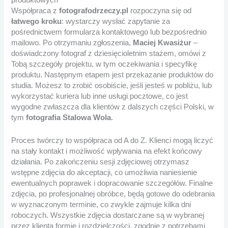
produktowych
Współpraca z
fotografodrzeczy.pl
rozpoczyna się od
łatwego kroku
: wystarczy wysłać zapytanie za
pośrednictwem formularza kontaktowego lub bezpośrednio
mailowo. Po otrzymaniu zgłoszenia,
Maciej Kwasiżur
–
doświadczony fotograf z dziesięcioletnim stażem, omówi z
Tobą szczegóły projektu, w tym oczekiwania i specyfikę
produktu. Następnym etapem jest przekazanie produktów do
studia. Możesz to zrobić osobiście, jeśli jesteś w pobliżu, lub
wykorzystać kuriera lub inne usługi pocztowe, co jest
wygodne zwłaszcza dla klientów z dalszych części Polski, w
tym
fotografia Stalowa Wola
.
Proces twórczy to współpraca od A do Z. Klienci mogą liczyć
na stały kontakt i możliwość wpływania na efekt końcowy
działania. Po zakończeniu sesji zdjęciowej otrzymasz
wstępne zdjęcia do akceptacji, co umożliwia naniesienie
ewentualnych poprawek i dopracowanie szczegółów. Finalne
zdjęcia, po profesjonalnej obróbce, będą gotowe do odebrania
w wyznaczonym terminie, co zwykle zajmuje kilka dni
roboczych. Wszystkie zdjęcia dostarczane są w wybranej
przez klienta formie i rozdzielczości, zgodnie z potrzebami