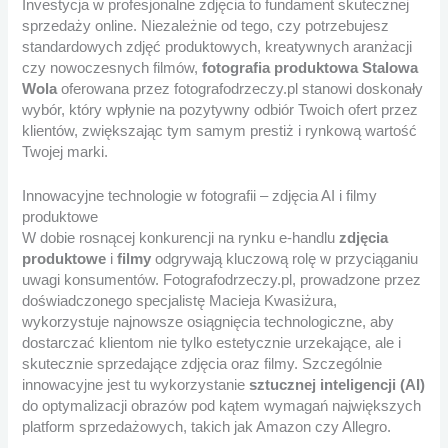
Investycja w profesjonalne zdjęcia to fundament skutecznej
sprzedaży online. Niezależnie od tego, czy potrzebujesz
standardowych zdjęć produktowych, kreatywnych aranżacji
czy nowoczesnych filmów,
fotografia produktowa Stalowa
Wola
oferowana przez fotografodrzeczy.pl stanowi doskonały
wybór, który wpłynie na pozytywny odbiór Twoich ofert przez
klientów, zwiększając tym samym prestiż i rynkową wartość
Twojej marki.
Innowacyjne technologie w fotografii – zdjęcia AI i filmy
produktowe
W dobie rosnącej konkurencji na rynku e-handlu
zdjęcia
produktowe
i
filmy
odgrywają kluczową rolę w przyciąganiu
uwagi konsumentów. Fotografodrzeczy.pl, prowadzone przez
doświadczonego specjalistę Macieja Kwasiżura,
wykorzystuje najnowsze osiągnięcia technologiczne, aby
dostarczać klientom nie tylko estetycznie urzekające, ale i
skutecznie sprzedające zdjęcia oraz filmy. Szczególnie
innowacyjne jest tu wykorzystanie
sztucznej inteligencji (AI)
do optymalizacji obrazów pod kątem wymagań największych
platform sprzedażowych, takich jak Amazon czy Allegro.