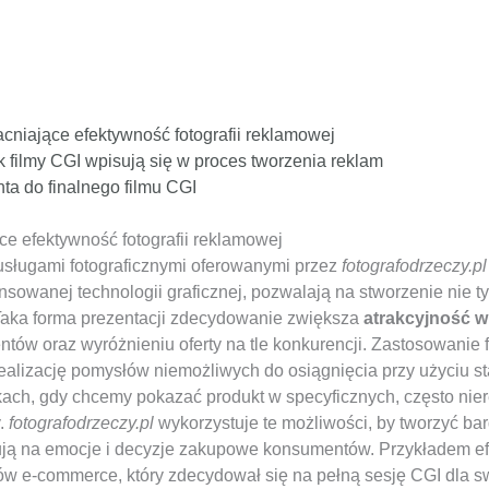
cniające efektywność fotografii reklamowej
k filmy CGI wpisują się w proces tworzenia reklam
nta do finalnego filmu CGI
e efektywność fotografii reklamowej
usługami fotograficznymi oferowanymi przez
fotografodrzeczy.pl
sowanej technologii graficznej, pozwalają na stworzenie nie tyl
 Taka forma prezentacji zdecydowanie zwiększa
atrakcyjność w
entów oraz wyróżnieniu oferty na tle konkurencji. Zastosowanie
ealizację pomysłów niemożliwych do osiągnięcia przy użyciu st
ach, gdy chcemy pokazać produkt w specyficznych, często nier
y.
fotografodrzeczy.pl
wykorzystuje te możliwości, by tworzyć ba
iałują na emocje i decyzje zakupowe konsumentów. Przykładem 
tów e-commerce, który zdecydował się na pełną sesję CGI dla 