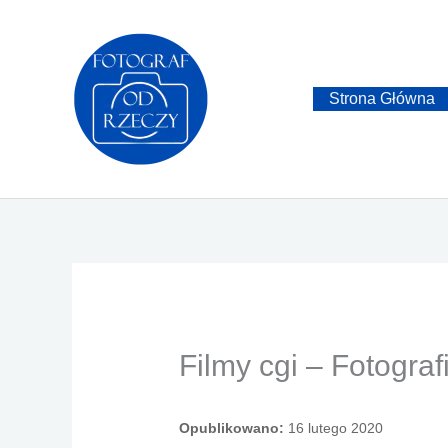
Przejdź
do
treści
Strona Główna
Filmy cgi – Fotogra
Opublikowano:
16 lutego 2020