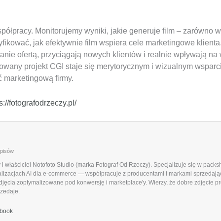
ółpracy. Monitorujemy wyniki, jakie generuje film – zarówno w 
ikować, jak efektywnie film wspiera cele marketingowe klienta
ie ofertą, przyciągają nowych klientów i realnie wpływają na 
owany projekt CGI staje się merytorycznym i wizualnym wsparci
 marketingową firmy.
s://fotografodrzeczy.pl/
wpisów
 i właściciel Notofoto Studio (marka Fotograf Od Rzeczy). Specjalizuje się w pack
lizacjach AI dla e-commerce — współpracuje z producentami i markami sprzedający
jęcia zoptymalizowane pod konwersję i marketplace'y. Wierzy, że dobre zdjęcie pro
rzedaje.
book