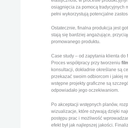
elastyczność w procesie produkcyjny
osiągnięcia za pomocą tradycyjnych m
pełni wykorzystują potencjalne zasto
Ostatecznie, finalna produkcja jest g
stają się bardziej angażujące, przyc
promowanego produktu.
Case study – od zapytania klienta do 
Proces współpracy przy tworzeniu
fi
konsultacji, dokładnie określane są ce
przekazać swoim odbiorcom i jakiej r
wstępne projekty graficzne są szczeg
odpowiadało jego oczekiwaniom.
Po akceptacji wstępnych planów, rozpo
wizualizacje, które ożywają dzięki na
postępu prac i możliwość wprowadzani
efekt był jak najlepszej jakości. Final