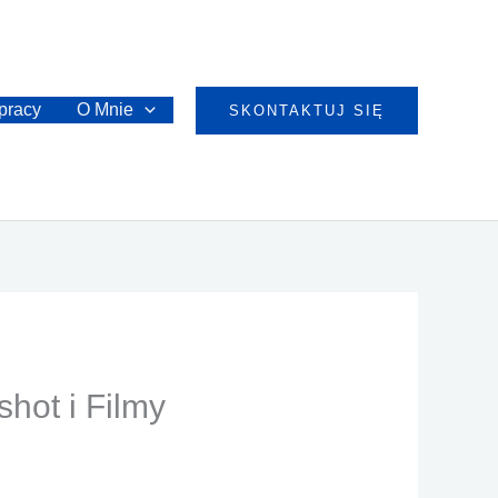
pracy
O Mnie
SKONTAKTUJ SIĘ
hot i Filmy