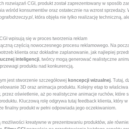
h rozwiązań CGI, produkt został zaprezentowany w sposób zask
nia wśród konsumentów oraz ostatecznie na wzrost sprzedaży.
tografodrzeczy.pl
, która objęła nie tylko realizację techniczną, 
 CGI wpisują się w proces tworzenia reklam
dłączną częścią nowoczesnego procesu reklamowego. Na począ
potrzeb klienta oraz dokładne zaplanowanie, jak najlepiej przed
ucznej inteligencji
, twórcy mogą generować realistyczne animac
i przewagi produktu nad konkurencją.
ym jest stworzenie szczegółowej
koncepcji wizualnej
. Tutaj,
delowanie 3D oraz animacja produktu. Kolejny etap to właściwa 
r, przez oświetlenie, aż po realistyczne animacje ruchów, które
roduktu. Kluczową rolę odgrywa tutaj feedback klienta, który w
e finalny produkt w pełni odpowiada jego oczekiwaniom.
ją możliwości kreatywne w prezentowaniu produktów, ale równi