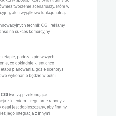
uktu w sposób, który byłby trudny do
ównież tworzenie scenariuszy, które w
yjną, ale i wyjątkowo funkcjonalną.
innowacyjnych technik CGI, reklamy
szanse na sukces komercyjny
ym etapie, podczas pierwszych
enie, co dokładnie klient chce
 etapu planowania, gdzie scenorys i
łowe wykonanie będzie w pełni
 CGI
tworzą przekonujące
ja z klientem – regularne raporty z
detal jest dopieszczany, aby finalny
nież jego integracja z innymi