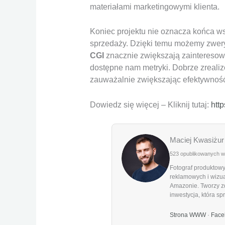
materiałami marketingowymi klienta.
Koniec projektu nie oznacza końca wsp
sprzedaży. Dzięki temu możemy zweryf
CGI
znacznie zwiększają zainteresowan
dostępne nam metryki. Dobrze zrealiz
zauważalnie zwiększając efektywność
Dowiedz się więcej – Kliknij tutaj:
http
Maciej Kwasiżur
523 opublikowanych 
Fotograf produktowy
reklamowych i wizua
Amazonie. Tworzy zd
inwestycja, która sp
Strona WWW
·
Face