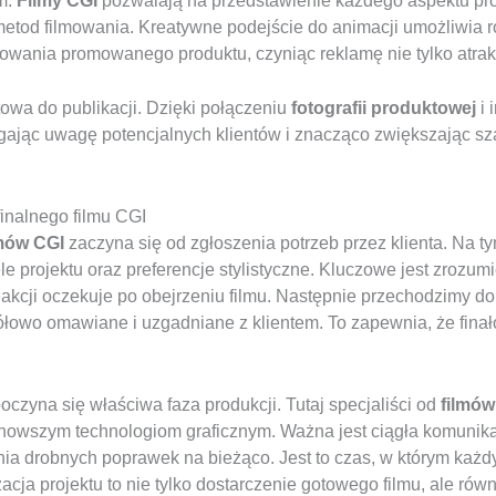
m.
Filmy CGI
pozwalają na przedstawienie każdego aspektu prod
etod filmowania. Kreatywne podejście do animacji umożliwia r
sowania promowanego produktu, czyniąc reklamę nie tylko atrakc
otowa do publikacji. Dzięki połączeniu
fotografii produktowej
i 
iągając uwagę potencjalnych klientów i znacząco zwiększając 
finalnego filmu CGI
lmów CGI
zaczyna się od zgłoszenia potrzeb przez klienta. Na t
le projektu oraz preferencje stylistyczne. Kluczowe jest zrozumi
eakcji oczekuje po obejrzeniu filmu. Następnie przechodzimy do
ółowo omawiane i uzgadniane z klientem. To zapewnia, że fina
czyna się właściwa faza produkcji. Tutaj specjaliści od
filmów
jnowszym technologiom graficznym. Ważna jest ciągła komunikac
a drobnych poprawek na bieżąco. Jest to czas, w którym każdy 
izacja projektu to nie tylko dostarczenie gotowego filmu, ale rów