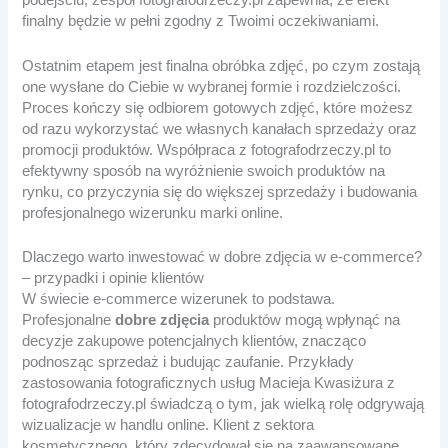
podejściu, zespół fotografodrzeczy.pl zapewnia, że efekt
finalny będzie w pełni zgodny z Twoimi oczekiwaniami.
Ostatnim etapem jest finalna obróbka zdjęć, po czym zostają
one wysłane do Ciebie w wybranej formie i rozdzielczości.
Proces kończy się odbiorem gotowych zdjęć, które możesz
od razu wykorzystać we własnych kanałach sprzedaży oraz
promocji produktów. Współpraca z fotografodrzeczy.pl to
efektywny sposób na wyróżnienie swoich produktów na
rynku, co przyczynia się do większej sprzedaży i budowania
profesjonalnego wizerunku marki online.
Dlaczego warto inwestować w dobre zdjęcia w e-commerce?
– przypadki i opinie klientów
W świecie e-commerce wizerunek to podstawa.
Profesjonalne
dobre zdjęcia
produktów mogą wpłynąć na
decyzje zakupowe potencjalnych klientów, znacząco
podnosząc sprzedaż i budując zaufanie. Przykłady
zastosowania fotograficznych usług Macieja Kwasiżura z
fotografodrzeczy.pl świadczą o tym, jak wielką rolę odgrywają
wizualizacje w handlu online. Klient z sektora
kosmetycznego, który zdecydował się na zaawansowane