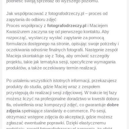
podnieść swoją sprzedaż do wyższego poziomu.
Jak współpracować z fotografodrzeczy.pl – proces od
zapytania do odbioru zdjęć
Proces współpracy z
fotografodrzeczy.pl
i Maciejem
Kwasiżurem zaczyna się od pierwszego kontaktu. Aby
rozpocząć, wystarczy wysłać zapytanie za pomocą
formularza dostępnego na stronie, opisując swoje potrzeby i
oczekiwania odnośnie finalnych fotografii. Następnie zespół
Macieja skontaktuje się z Tobą, aby omówić szczegóły
projektu, takie jak tematyka sesji, specyficzne wymagania
produktów, a także oczekiwany termin realizacji.
Po ustaleniu wszystkich istotnych informacji, przekazujesz
produkty do studia, gdzie Maciej wraz z zespołem
przystępują do realizacji sesji zdjęciowej. W trakcie tej fazy
możesz liczyć na profesjonalne doradztwo w kwestii doboru
tła, oświetlenia oraz kompozycji zdjęć, co gwarantuje
dobre
zdjęcia
spełniające standardy e-commerce. Po sesji,
otrzymasz wstępne zdjęcia do akceptacji, gdzie możesz
zgłaszać ewentualne poprawki. Dzięki elastycznemu