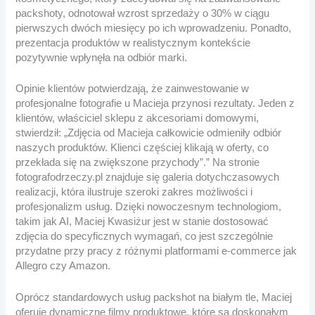
packshoty, odnotował wzrost sprzedaży o 30% w ciągu
pierwszych dwóch miesięcy po ich wprowadzeniu. Ponadto,
prezentacja produktów w realistycznym kontekście
pozytywnie wpłynęła na odbiór marki.
Opinie klientów potwierdzają, że zainwestowanie w
profesjonalne fotografie u Macieja przynosi rezultaty. Jeden z
klientów, właściciel sklepu z akcesoriami domowymi,
stwierdził: „Zdjęcia od Macieja całkowicie odmieniły odbiór
naszych produktów. Klienci częściej klikają w oferty, co
przekłada się na zwiększone przychody”.” Na stronie
fotografodrzeczy.pl znajduje się galeria dotychczasowych
realizacji, która ilustruje szeroki zakres możliwości i
profesjonalizm usług. Dzięki nowoczesnym technologiom,
takim jak AI, Maciej Kwasiżur jest w stanie dostosować
zdjęcia do specyficznych wymagań, co jest szczególnie
przydatne przy pracy z różnymi platformami e-commerce jak
Allegro czy Amazon.
Oprócz standardowych usług packshot na białym tle, Maciej
oferuje dynamiczne filmy produktowe, które są doskonałym