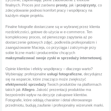
życzenie, zapewniając pełne zadowolenie z efektów
finalnych. Proces jest zarówno
prosty
, jak i
przejrzysty
, co
zdecydowanie podnosi komfort pracy i współpracy na
każdym etapie projektu.
Finalne fotografie dostarczane są w wybranej przez klienta
rozdzielczości, gotowe do użycia w e-commerce. Ten
kompleksowy proces, od pierwszego zapytania aż po
dostarczenie gotowych zdjęć, podkreśla profesjonalizm i
zaangażowanie Macieja, co przyciąga i zatrzymuje przy
sobie liczne marki i producentów chcących
maksymalizować swoje zyski w sprzedaży internetowej
.
Opinie klientów i efekty współpracy – dlaczego warto?
Wybierając profesjonalne
usługi fotograficzne
, decydujesz
się na wsparcie, które znacząco może zwiększyć
efektywność sprzedaży
Twoich produktów na platformach
takich jak
Allegro
. Jakość prezentacji produktów ma
bezpośredni wpływ na decyzje zakupowe klientów.
Fotografie, które oddają charakter i detal oferowanego
przedmiotu, budują zaufanie i profesjonalny wizerunek marki.