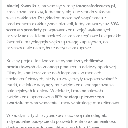
Maciej Kwasiżur
, prowadząc stronę
fotografodrzeczy.pl
,
zrealizował projekty, które stały się kluczem do sukcesu
wielu e-sklepów. Przykładem może być współpraca z
producentem ekskluzywnej biżuterii, który zauważył aż
30%
wzrost sprzedaży
po wprowadzeniu zdjęć wykonanych
przez Macieja. Klient podkreślał, że szczegółowe i eleganckie
fotografie przyciągnęły większą uwagę kupujących, co
przełożyło się na szybsze decyzje zakupowe.
Kolejny projekt to stworzenie dynamicznych
filmów
produktowych
dla znanego producenta odzieży sportowej.
Filmy te, zamieszczone na Allegro oraz w mediach
społecznościowych, nie tylko zwiększyły rozpoznawalność
marki, ale także wpłynęły na zwiększenie zaangażowania
potencjalnych klientów. W efekcie, firma odnotowała
zwiększenie sprzedaży o
50% w ciągu pierwszego
kwartału
po wprowadzeniu filmów w strategię marketingową.
W każdym z tych przypadków kluczową rolę odegrało
indywidualne podejście do potrzeb klienta oraz umiejętność
dostosowania się do specyfikacji produktu. Opinie