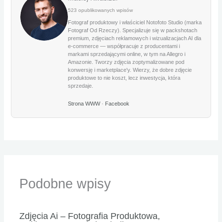
523 opublikowanych wpisów
Fotograf produktowy i właściciel Notofoto Studio (marka
Fotograf Od Rzeczy). Specjalizuje się w packshotach
premium, zdjęciach reklamowych i wizualizacjach AI dla
e-commerce — współpracuje z producentami i
markami sprzedającymi online, w tym na Allegro i
Amazonie. Tworzy zdjęcia zoptymalizowane pod
konwersję i marketplace'y. Wierzy, że dobre zdjęcie
produktowe to nie koszt, lecz inwestycja, która
sprzedaje.
Strona WWW
·
Facebook
Podobne wpisy
Zdjęcia Ai – Fotografia Produktowa,